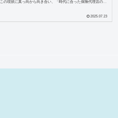
この現状に真っ向から向き合い、「時代に合った保険代理店の在
」を本気で追求してきました。あさひ総合保険では、ノルマ制度
廃し、働きやすい環境を整備することで、社員一人ひとりがやり
と誇りを持って長く働ける職場づくりを進めています。
2025.07.23