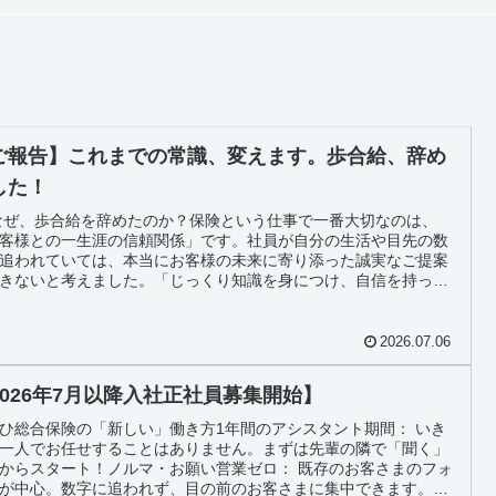
ご報告】これまでの常識、変えます。歩合給、辞め
した！
 なぜ、歩合給を辞めたのか？保険という仕事で一番大切なのは、
客様との一生涯の信頼関係」です。社員が自分の生活や目先の数
追われていては、本当にお客様の未来に寄り添った誠実なご提案
きないと考えました。「じっくり知識を身につけ、自信を持って
様の役に立ってほしい」「安心して、長く、腰を据えて働いてほ
」そんな想いから生まれた、私たちの新しい挑戦です！
2026.07.06
2026年7月以降入社正社員募集開始】
ひ総合保険の「新しい」働き方1年間のアシスタント期間： いき
一人でお任せすることはありません。まずは先輩の隣で「聞く」
からスタート！ノルマ・お願い営業ゼロ： 既存のお客さまのフォ
が中心。数字に追われず、目の前のお客さまに集中できます。髪