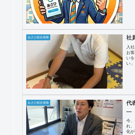
色・
けら
社
あさひ総合保険
入社
お客
いを
い」
代
あさひ総合保険
―
今、
れ、
化が