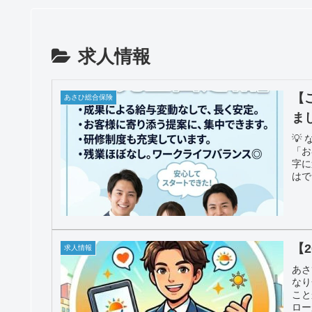
求人情報
【
あさひ総合保険
ま
💡
「お
字に
はで
お客
しい
【
求人情報
あさ
なり
こと
ロー