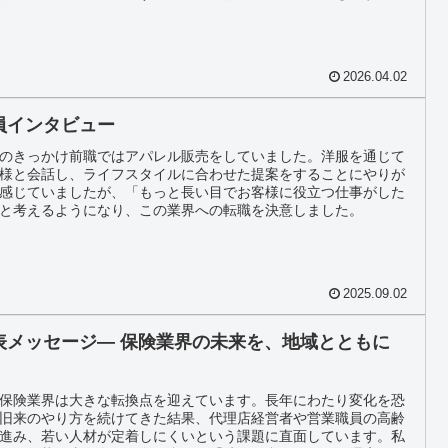
ネイル自由♪： 自分らしいスタイルのまま、専門スキルを身につ
れます✨
2026.04.02
員インタビュー
のきっかけ前職ではアパレル販売をしていました。洋服を通じて
様と会話し、ライフスタイルに合わせた提案をすることにやりが
感じていましたが、「もっと長い目でお客様に役立つ仕事がした
と考えるようになり、この業界への転職を決意しました。
2025.09.02
表メッセージ― 保険業界の未来を、地域とともに
保険業界は大きな転換点を迎えています。長年にわたり変化を恐
旧来のやり方を続けてきた結果、代理店経営者や営業職員の高齢
進み、若い人材が定着しにくいという課題に直面しています。私