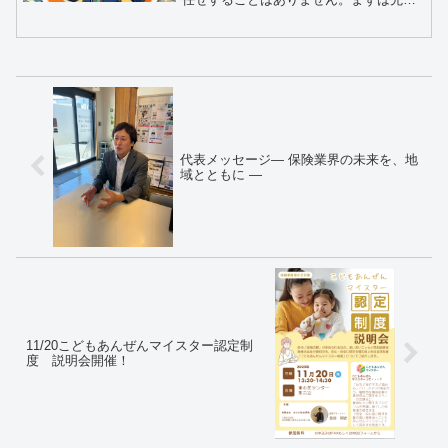
の隣で「聞く」ことからスタート！ノル
マ・お願い営業ゼロ： 既存のお客さまの
フォローが中心。数字に追われず、目の
前のお客さまに集中できます。髪色・ネ
イル自由♪： 自分らしいスタイルのま
ま、専門スキルを身につけられます✨
代表メッセージ― 保険業界の未来を、地
域とともに ―
11/20こどもあんぜんマイスター認定制
度 説明会開催！