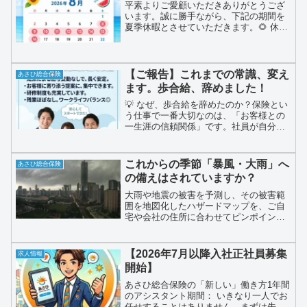
平素よりご愛顧いただきありがとうござ
います。誠に勝手ながら、下記の期間を
夏季休暇とさせていただきます。🌻 休業
期間📅 2026年8月8日（土）～8月16日
（日）ご不便をおかけいたしますが、何
卒よろしくお願いいたします。皆さまも
熱中症や事故に...
【ご報告】これまでの常識、変え
あさひ総合保険
ます。歩合給、辞めました！
💡 なぜ、歩合給を辞めたのか？保険とい
う仕事で一番大切なのは、「お客様との
一生涯の信頼関係」です。社員が自分の
生活や目先の数字に追われていては、本
当にお客様の未来に寄り添った誠実なご
提案はできないと考えました。「じっく
これからの季節「暴風・大雨」へ
あさひ総合保険
り知識を身につけ、自信を持ってお客様
の備えはされていますか？
の役に立ってほしい」「安心して、長
く、腰を据えて働いてほしい」そんな想
大雨や地震の被害を予測し、その被害範
いから生まれた、私たちの新しい挑戦で
囲を地図化したハザードマップを、ご自
す！
宅や会社の住所に合わせてピンポイント
で作成致します。無料で作成出来ますの
で、お気軽にお問合せ下さい。
【2026年7月以降入社正社員募集
求人情報
開始】
あさひ総合保険の「新しい」働き方1年間
のアシスタント期間： いきなり一人でお
任せすることはありません。まずは先輩