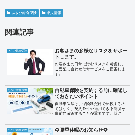
あさひ総合保険
求人情報
関連記事
お客さまの多様なリスクをサポー
あさひ総合保険
トします。
お客さまの日常に潜むリスクを考慮し、
ご要望に合わせたサービスをご提案しま
す。
自動車保険を契約する前に確認し
あさひ総合保険
ておきたいポイント
自動車保険は、保険料だけで比較するの
ではなく、契約条件や適用できる制度を
事前に確認することが重要です。特に等
級引継ぎ、中断証明書、セカンドカー割
引、複数台割引は見落とされやすいポイ
ントです。契約前に確認しておくこと
🌻夏季休暇のお知らせ🌻
あさひ総合保険
で、より適切な契約につながります。