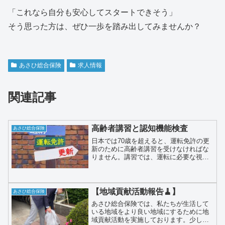
「これなら自分も安心してスタートできそう」
そう思った方は、ぜひ一歩を踏み出してみませんか？
あさひ総合保険
求人情報
関連記事
高齢者講習と認知機能検査
あさひ総合保険
日本では70歳を超えると、運転免許の更
新のために高齢者講習を受けなければな
りません。講習では、運転に必要な視力
や認知機能の確認や、最新の交通情報や
交通ルールを学ぶ事になります。高齢者
講習は、70歳〜74歳と75歳以上、つまり
2段階に分かれています。
【地域貢献活動報告🧹】
あさひ総合保険
あさひ総合保険では、私たちが生活して
いる地域をより良い地域にするために地
域貢献活動を実施しております。少しで