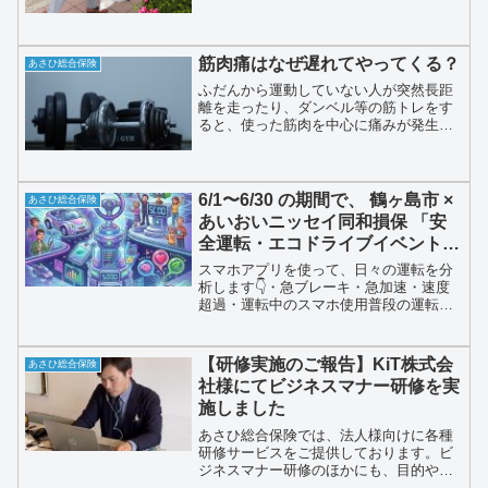
も気持ちよく一日をスタートできるよ
う、できる範囲で活動していきたいと思
います😊
筋肉痛はなぜ遅れてやってくる？
あさひ総合保険
ふだんから運動していない人が突然長距
離を走ったり、ダンベル等の筋トレをす
ると、使った筋肉を中心に痛みが発生し
ます。その時筋肉では、細かい筋繊維が
運動の負担に耐え切れずに切れ、炎症が
起きています。これがいわゆる筋肉痛で
す。
6/1〜6/30 の期間で、 鶴ヶ島市 ×
あさひ総合保険
あいおいニッセイ同和損保 「安
全運転・エコドライブイベント」
が開催されます！
スマホアプリを使って、日々の運転を分
析します👇・急ブレーキ・急加速・速度
超過・運転中のスマホ使用普段の運転を
数値で確認でき、安全運転の意識向上に
つながります。さらに👇・スコアやラン
キングで楽しく参加・CO2削減量の見え
【研修実施のご報告】KiT株式会
あさひ総合保険
る化・交通安全マップ作成に貢献■ こん
社様にてビジネスマナー研修を実
な方におすすめ・運転を見直したい方・
施しました
ご家族の安全を守りたい方・社員教育や
事故防止に取り組みたい企業様
あさひ総合保険では、法人様向けに各種
研修サービスをご提供しております。ビ
ジネスマナー研修のほかにも、目的やご
要望に応じたカスタマイズが可能な研修