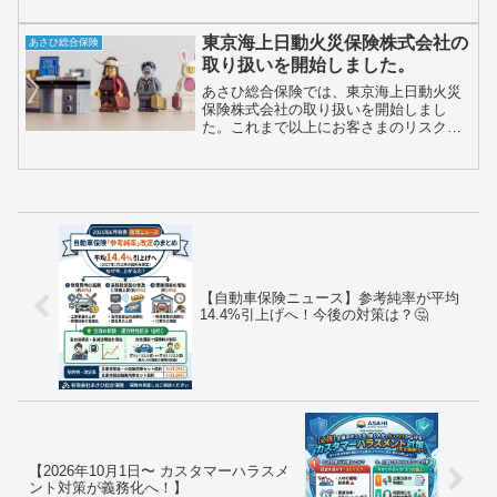
メニューをご用意しております。
東京海上日動火災保険株式会社の
あさひ総合保険
取り扱いを開始しました。
あさひ総合保険では、東京海上日動火災
保険株式会社の取り扱いを開始しまし
た。これまで以上にお客さまのリスクに
合った保険をご提案してまいります。東
京海上日動の取り扱い開始の理由として
は、1社のみでは限られた提案になってし
まうことと、他の保険会社との比較が出
来ないことがお客さまにとって不利益を
もたらすと考えたからです。
【自動車保険ニュース】参考純率が平均
14.4%引上げへ！今後の対策は？🤔
【2026年10月1日〜 カスタマーハラスメ
ント対策が義務化へ！】